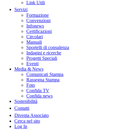
Link Utili
Servizi
Formazione
Convenzioni
Infonews
Certificazioni
Circolari
Manuali
Sportelli di consulenza
Indagini e ricerche
Progetti Speciali
Eventi
Media & News
Comunicati Stampa
Rassegna Stampa
Foto
Confida TV
Confida news
Sostenibilità
Contatti
Diventa Associato
Cerca nel sito
Log In