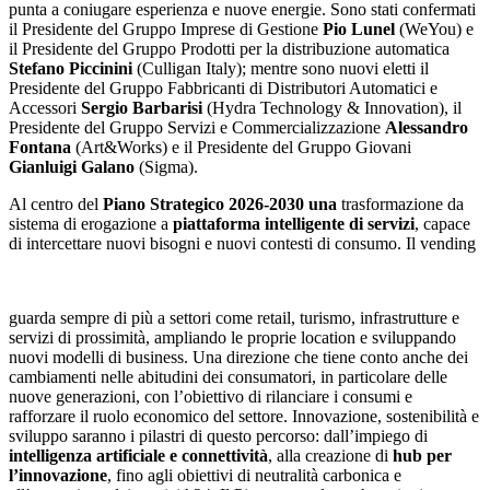
punta a coniugare esperienza e nuove energie. Sono stati confermati
il Presidente del Gruppo Imprese di Gestione
Pio Lunel
(WeYou) e
il Presidente del Gruppo Prodotti per la distribuzione automatica
Stefano Piccinini
(Culligan Italy); mentre sono nuovi eletti il
Presidente del Gruppo Fabbricanti di Distributori Automatici e
Accessori
Sergio Barbarisi
(Hydra Technology & Innovation), il
Presidente del Gruppo Servizi e Commercializzazione
Alessandro
Fontana
(Art&Works) e il Presidente del Gruppo Giovani
Gianluigi Galano
(Sigma).
Al centro del
Piano Strategico 2026-2030
una
trasformazione da
sistema di erogazione a
piattaforma intelligente di servizi
, capace
di intercettare nuovi bisogni e nuovi contesti di consumo. Il vending
guarda sempre di più a settori come retail, turismo, infrastrutture e
servizi di prossimità, ampliando le proprie location e sviluppando
nuovi modelli di business. Una direzione che tiene conto anche dei
cambiamenti nelle abitudini dei consumatori, in particolare delle
nuove generazioni, con l’obiettivo di rilanciare i consumi e
rafforzare il ruolo economico del settore. Innovazione, sostenibilità e
sviluppo saranno i pilastri di questo percorso: dall’impiego di
intelligenza artificiale e connettività
, alla creazione di
hub per
l’innovazione
, fino agli obiettivi di neutralità carbonica e