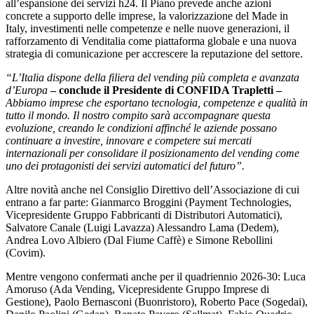
all’espansione dei servizi h24. Il Piano prevede anche azioni
concrete a supporto delle imprese, la valorizzazione del Made in
Italy, investimenti nelle competenze e nelle nuove generazioni, il
rafforzamento di Venditalia come piattaforma globale e una nuova
strategia di comunicazione per accrescere la reputazione del settore.
“L’Italia dispone della filiera del vending più completa e avanzata
d’Europa
– conclude il Presidente di CONFIDA Trapletti –
Abbiamo imprese che esportano tecnologia, competenze e qualità in
tutto il mondo. Il nostro compito sarà accompagnare questa
evoluzione, creando le condizioni affinché le aziende possano
continuare a investire, innovare e competere sui mercati
internazionali per consolidare il posizionamento del vending come
uno dei protagonisti dei servizi automatici del futuro”.
Altre novità anche nel Consiglio Direttivo dell’Associazione di cui
entrano a far parte: Gianmarco Broggini (Payment Technologies,
Vicepresidente Gruppo Fabbricanti di Distributori Automatici),
Salvatore Canale (Luigi Lavazza) Alessandro Lama (Dedem),
Andrea Lovo Albiero (Dal Fiume Caffè) e Simone Rebollini
(Covim).
Mentre vengono confermati anche per il quadriennio 2026-30: Luca
Amoruso (Ada Vending, Vicepresidente Gruppo Imprese di
Gestione), Paolo Bernasconi (Buonristoro), Roberto Pace (Sogedai),