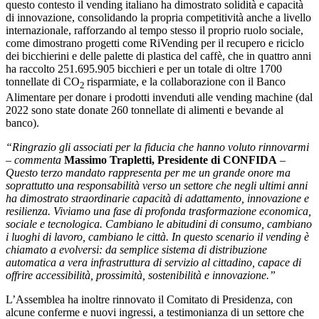
questo contesto il vending italiano ha dimostrato solidità e capacità
di innovazione, consolidando la propria competitività anche a livello
internazionale, rafforzando al tempo stesso il proprio ruolo sociale,
come dimostrano progetti come RiVending per il recupero e riciclo
dei bicchierini e delle palette di plastica del caffè, che in quattro anni
ha raccolto 251.695.905 bicchieri e per un totale di oltre 1700
tonnellate di CO
risparmiate, e la collaborazione con il Banco
2
Alimentare per donare i prodotti invenduti alle vending machine (dal
2022 sono state donate 260 tonnellate di alimenti e bevande al
banco).
“Ringrazio gli associati per la fiducia che hanno voluto rinnovarmi
– commenta
Massimo Trapletti, Presidente di CONFIDA
–
Questo terzo mandato rappresenta per me un grande onore ma
soprattutto una responsabilità verso un settore che negli ultimi anni
ha dimostrato straordinarie capacità di adattamento, innovazione e
resilienza. Viviamo una fase di profonda trasformazione economica,
sociale e tecnologica. Cambiano le abitudini di consumo, cambiano
i luoghi di lavoro, cambiano le città. In questo scenario il vending è
chiamato a evolversi: da semplice sistema di distribuzione
automatica a vera infrastruttura di servizio al cittadino, capace di
offrire accessibilità, prossimità, sostenibilità e innovazione.”
L’Assemblea ha inoltre rinnovato il Comitato di Presidenza, con
alcune conferme e nuovi ingressi, a testimonianza di un settore che