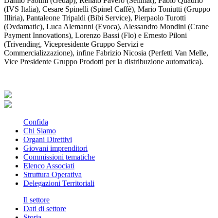
Danilo Paolini (Gedap), Renato Pavero (Sellmat), Fabio Quadrio
(IVS Italia), Cesare Spinelli (Spinel Caffè), Mario Toniutti (Gruppo
Illiria), Pantaleone Tripaldi (Bibi Service), Pierpaolo Turotti
(Ovdamatic), Luca Alemanni (Evoca), Alessandro Mondini (Crane
Payment Innovations), Lorenzo Bassi (Flo) e Ernesto Piloni
(Trivending, Vicepresidente Gruppo Servizi e
Commercializzazione), infine Fabrizio Nicosia (Perfetti Van Melle,
Vice Presidente Gruppo Prodotti per la distribuzione automatica).
Confida
Chi Siamo
Organi Direttivi
Giovani imprenditori
Commissioni tematiche
Elenco Associati
Struttura Operativa
Delegazioni Territoriali
Il settore
Dati di settore
Storia