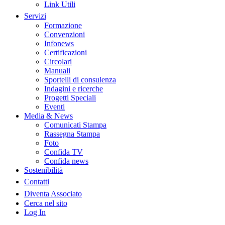
Link Utili
Servizi
Formazione
Convenzioni
Infonews
Certificazioni
Circolari
Manuali
Sportelli di consulenza
Indagini e ricerche
Progetti Speciali
Eventi
Media & News
Comunicati Stampa
Rassegna Stampa
Foto
Confida TV
Confida news
Sostenibilità
Contatti
Diventa Associato
Cerca nel sito
Log In