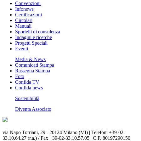
Convenzioni
Infonews
Certificazioni
Circolari
Manuali
Sportelli di consulenza
Indagini e ricerche
Progetti Speciali
Eventi
Media & News
Comunicati Stampa
Rassegna Stampa
Foto
Confida TV
Confida news
Sostenibilità
Diventa Associato
via Napo Torriani, 29 - 20124 Milano (MI) | Telefoni +39-02-
33.10.64.27 (r.a.) / Fax +39-02-33.10.57.05 | C.F. 80197290150