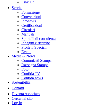
Link Utili
Servizi
Formazione
Convenzioni
Infonews
Certificazioni
Circolari
Manuali
Sportelli di consulenza
Indagini e ricerche
Progetti Speciali
Eventi
Media & News
Comunicati Stampa
Rassegna Stampa
Foto
Confida TV
Confida news
Sostenibilità
Contatti
Diventa Associato
Cerca nel sito
Log In