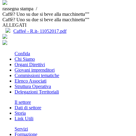
rassegna stampa /
Caffè? Uno su due si beve alla macchinetta””
Caffè? Uno su due si beve alla macchinetta””
ALLEGATI
Caffeé - R.it- 11052017.pdf
Confida
Chi Siamo
Organi Direttivi
Giovani imprenditori
Commissioni tematiche
Elenco Associati
Struttura Operativa
Delegazioni Territoriali
Il settore
Dati di settore
Storia
Link Utili
Servizi
Formazione