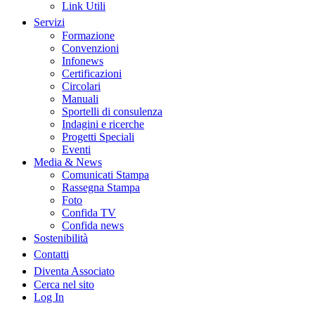
Link Utili
Servizi
Formazione
Convenzioni
Infonews
Certificazioni
Circolari
Manuali
Sportelli di consulenza
Indagini e ricerche
Progetti Speciali
Eventi
Media & News
Comunicati Stampa
Rassegna Stampa
Foto
Confida TV
Confida news
Sostenibilità
Contatti
Diventa Associato
Cerca nel sito
Log In