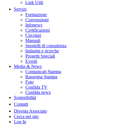
Link Utili
Servizi
Formazione
Convenzioni
Infonews
Certificazioni
Circolari
Manuali
Sportelli di consulenza
Indagini e ricerche
Progetti Speciali
Eventi
Media & News
Comunicati Stampa
Rassegna Stampa
Foto
Confida TV
Confida news
Sostenibilità
Contatti
Diventa Associato
Cerca nel sito
Log In