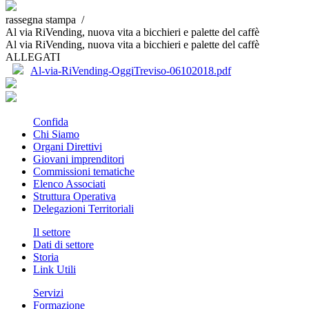
rassegna stampa /
Al via RiVending, nuova vita a bicchieri e palette del caffè
Al via RiVending, nuova vita a bicchieri e palette del caffè
ALLEGATI
Al-via-RiVending-OggiTreviso-06102018.pdf
Confida
Chi Siamo
Organi Direttivi
Giovani imprenditori
Commissioni tematiche
Elenco Associati
Struttura Operativa
Delegazioni Territoriali
Il settore
Dati di settore
Storia
Link Utili
Servizi
Formazione