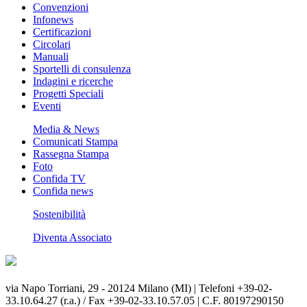
Convenzioni
Infonews
Certificazioni
Circolari
Manuali
Sportelli di consulenza
Indagini e ricerche
Progetti Speciali
Eventi
Media & News
Comunicati Stampa
Rassegna Stampa
Foto
Confida TV
Confida news
Sostenibilità
Diventa Associato
via Napo Torriani, 29 - 20124 Milano (MI) | Telefoni +39-02-
33.10.64.27 (r.a.) / Fax +39-02-33.10.57.05 | C.F. 80197290150