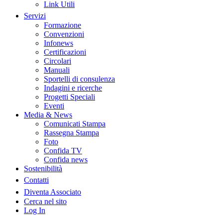
Link Utili
Servizi
Formazione
Convenzioni
Infonews
Certificazioni
Circolari
Manuali
Sportelli di consulenza
Indagini e ricerche
Progetti Speciali
Eventi
Media & News
Comunicati Stampa
Rassegna Stampa
Foto
Confida TV
Confida news
Sostenibilità
Contatti
Diventa Associato
Cerca nel sito
Log In