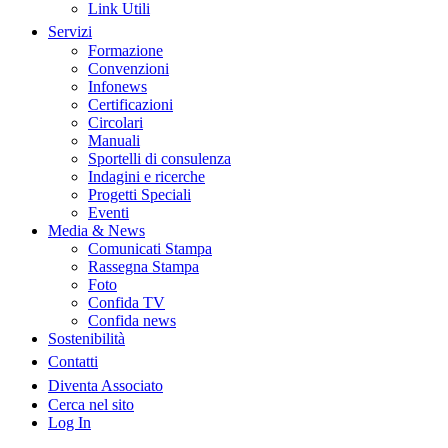
Link Utili
Servizi
Formazione
Convenzioni
Infonews
Certificazioni
Circolari
Manuali
Sportelli di consulenza
Indagini e ricerche
Progetti Speciali
Eventi
Media & News
Comunicati Stampa
Rassegna Stampa
Foto
Confida TV
Confida news
Sostenibilità
Contatti
Diventa Associato
Cerca nel sito
Log In