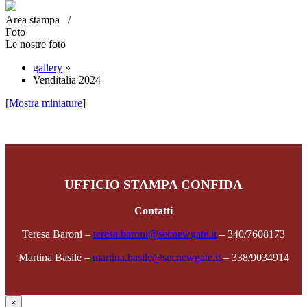
Area stampa /
Foto
Le nostre foto
gallery
»
Venditalia 2024
[Mostra miniature]
UFFICIO STAMPA CONFIDA
Contatti
Teresa Baroni –
teresa.baroni@secnewgate.it
– 340/7608173
Martina Basile –
martina.basile@secnewgate.it
– 338/9034914
×