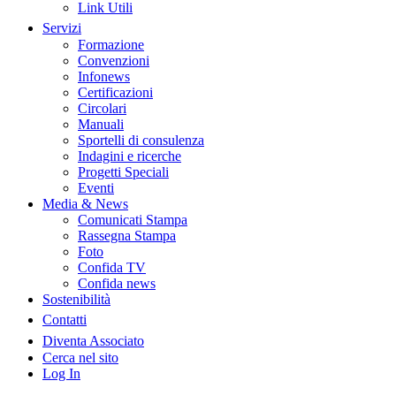
Link Utili
Servizi
Formazione
Convenzioni
Infonews
Certificazioni
Circolari
Manuali
Sportelli di consulenza
Indagini e ricerche
Progetti Speciali
Eventi
Media & News
Comunicati Stampa
Rassegna Stampa
Foto
Confida TV
Confida news
Sostenibilità
Contatti
Diventa Associato
Cerca nel sito
Log In