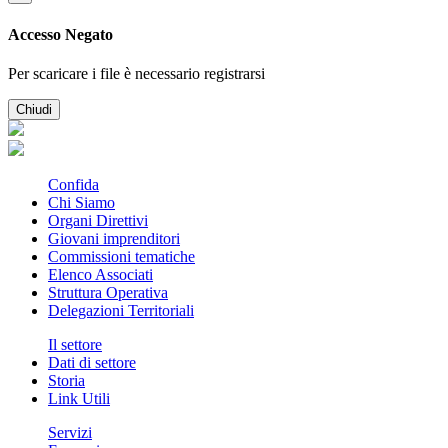
Accesso Negato
Per scaricare i file è necessario registrarsi
Chiudi
Confida
Chi Siamo
Organi Direttivi
Giovani imprenditori
Commissioni tematiche
Elenco Associati
Struttura Operativa
Delegazioni Territoriali
Il settore
Dati di settore
Storia
Link Utili
Servizi