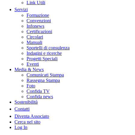
Link Utili
Servizi
Formazione
Convenzioni
Infonews
Certificazioni
Circolari
Manuali
Sportelli di consulenza
Indagini e ricerche
Progetti Speciali
Eventi
Media & News
Comunicati Stampa
Rassegna Stampa
Foto
Confida TV
Confida news
Sostenibilità
Contatti
Diventa Associato
Cerca nel sito
Log In