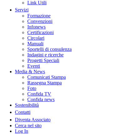
Link Utili
Servizi
Formazione
Convenzioni
Infonews
Certificazioni
Circolari
Manuali
Sportelli di consulenza
Indagini e ricerche
Progetti Speciali
Eventi
Media & News
Comunicati Stampa
Rassegna Stampa
Foto
Confida TV
Confida news
Sostenibilità
Contatti
Diventa Associato
Cerca nel sito
Log In