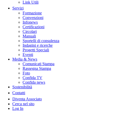
Link Utili
Servizi
Formazione
Convenzioni
Infonews
Certificazioni
Circolari
Manuali
Sportelli di consulenza
Indagini e ricerche
Progetti Speciali
Eventi
Media & News
Comunicati Stampa
Rassegna Stampa
Foto
Confida TV
Confida news
Sostenibilità
Contatti
Diventa Associato
Cerca nel sito
Log In