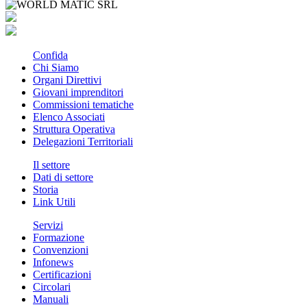
Confida
Chi Siamo
Organi Direttivi
Giovani imprenditori
Commissioni tematiche
Elenco Associati
Struttura Operativa
Delegazioni Territoriali
Il settore
Dati di settore
Storia
Link Utili
Servizi
Formazione
Convenzioni
Infonews
Certificazioni
Circolari
Manuali