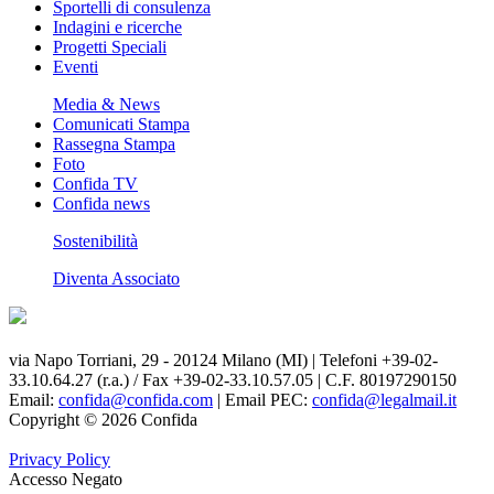
Sportelli di consulenza
Indagini e ricerche
Progetti Speciali
Eventi
Media & News
Comunicati Stampa
Rassegna Stampa
Foto
Confida TV
Confida news
Sostenibilità
Diventa Associato
via Napo Torriani, 29 - 20124 Milano (MI) | Telefoni +39-02-
33.10.64.27 (r.a.) / Fax +39-02-33.10.57.05 | C.F. 80197290150
Email:
confida@confida.com
| Email PEC:
confida@legalmail.it
Copyright © 2026 Confida
Privacy Policy
Accesso Negato