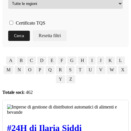
Certificato TQS
Resetta filtri
Cerca
A
B
C
D
E
F
G
H
I
J
K
L
M
N
O
P
Q
R
S
T
U
V
W
X
Y
Z
Totale soci:
462
#24H di Ilaria Siddi