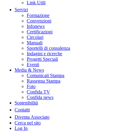
Link Utili
Servizi
Formazione
Convenzioni
Infonews
Certificazioni
Circolari
Manuali
Sportelli di consulenza
Indagini e ricerche
Progetti Speciali
Eventi
Media & News
Comunicati Stampa
Rassegna Stampa
Foto
Confida TV
Confida news
Sostenibilità
Contatti
Diventa Associato
Cerca nel sito
Log In