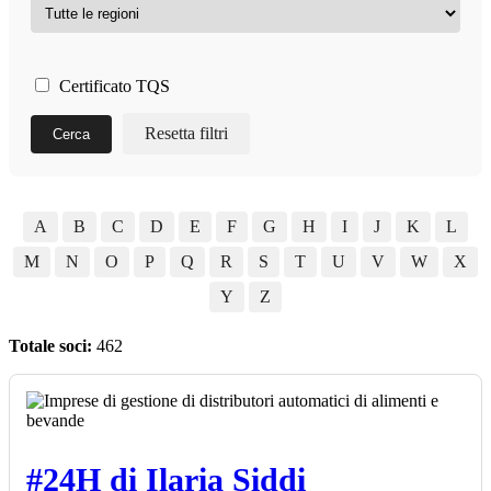
Certificato TQS
Resetta filtri
Cerca
A
B
C
D
E
F
G
H
I
J
K
L
M
N
O
P
Q
R
S
T
U
V
W
X
Y
Z
Totale soci:
462
#24H di Ilaria Siddi