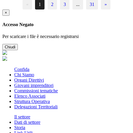
«
1
2
3
...
31
»
×
Accesso Negato
Per scaricare i file è necessario registrarsi
Chiudi
Confida
Chi Siamo
Organi Direttivi
Giovani imprenditori
Commissioni tematiche
Elenco Associati
Struttura Operativa
Delegazioni Territoriali
Il settore
Dati di settore
Storia
Link Utili