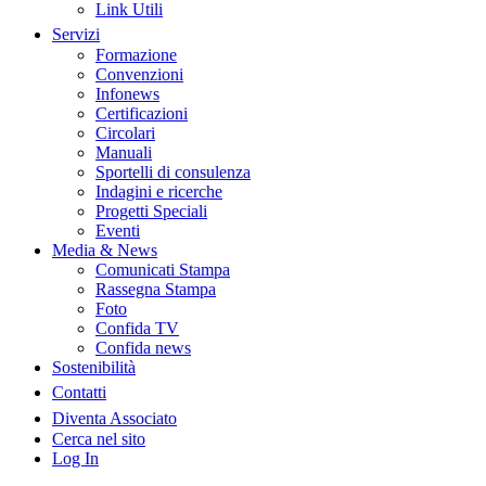
Link Utili
Servizi
Formazione
Convenzioni
Infonews
Certificazioni
Circolari
Manuali
Sportelli di consulenza
Indagini e ricerche
Progetti Speciali
Eventi
Media & News
Comunicati Stampa
Rassegna Stampa
Foto
Confida TV
Confida news
Sostenibilità
Contatti
Diventa Associato
Cerca nel sito
Log In