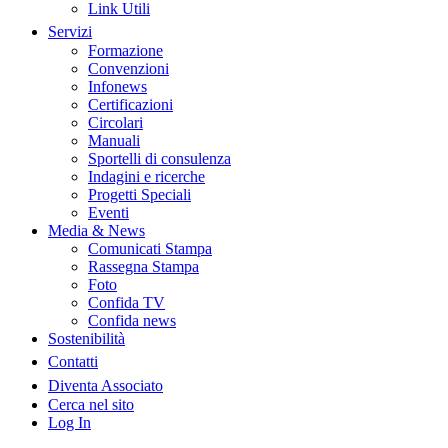
Link Utili
Servizi
Formazione
Convenzioni
Infonews
Certificazioni
Circolari
Manuali
Sportelli di consulenza
Indagini e ricerche
Progetti Speciali
Eventi
Media & News
Comunicati Stampa
Rassegna Stampa
Foto
Confida TV
Confida news
Sostenibilità
Contatti
Diventa Associato
Cerca nel sito
Log In