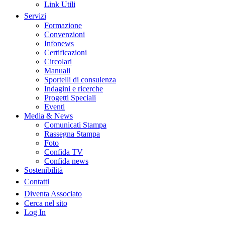
Link Utili
Servizi
Formazione
Convenzioni
Infonews
Certificazioni
Circolari
Manuali
Sportelli di consulenza
Indagini e ricerche
Progetti Speciali
Eventi
Media & News
Comunicati Stampa
Rassegna Stampa
Foto
Confida TV
Confida news
Sostenibilità
Contatti
Diventa Associato
Cerca nel sito
Log In