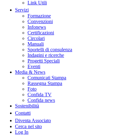
Link Utili
Servizi
Formazione
Convenzioni
Infonews
Certificazioni
Circolari
Manuali
Sportelli di consulenza
Indagini e ricerche
Progetti Speciali
Eventi
Media & News
Comunicati Stampa
Rassegna Stampa
Foto
Confida TV
Confida news
Sostenibilità
Contatti
Diventa Associato
Cerca nel sito
Log In