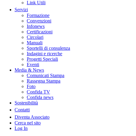
Link Utili
Servizi
Formazione
Convenzioni
Infonews
Certificazioni
Circolari
Manuali
Sportelli di consulenza
Indagini e ricerche
Progetti Speciali
Eventi
Media & News
Comunicati Stampa
Rassegna Stampa
Foto
Confida TV
Confida news
Sostenibilità
Contatti
Diventa Associato
Cerca nel sito
Log In