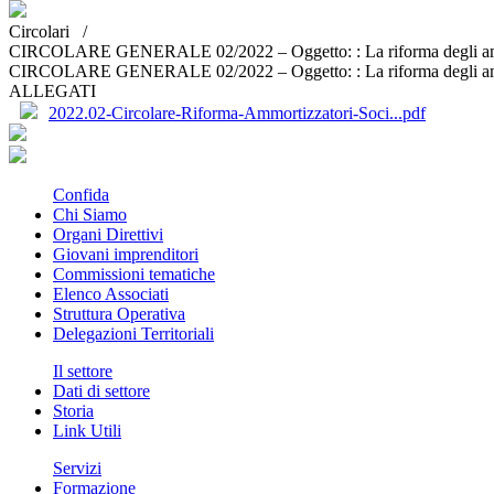
Circolari /
CIRCOLARE GENERALE 02/2022 – Oggetto: : La riforma degli ammo
CIRCOLARE GENERALE 02/2022 – Oggetto: : La riforma degli ammo
ALLEGATI
2022.02-Circolare-Riforma-Ammortizzatori-Soci...pdf
Confida
Chi Siamo
Organi Direttivi
Giovani imprenditori
Commissioni tematiche
Elenco Associati
Struttura Operativa
Delegazioni Territoriali
Il settore
Dati di settore
Storia
Link Utili
Servizi
Formazione