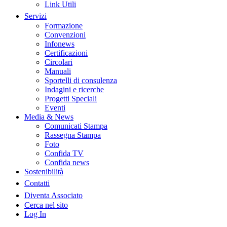
Link Utili
Servizi
Formazione
Convenzioni
Infonews
Certificazioni
Circolari
Manuali
Sportelli di consulenza
Indagini e ricerche
Progetti Speciali
Eventi
Media & News
Comunicati Stampa
Rassegna Stampa
Foto
Confida TV
Confida news
Sostenibilità
Contatti
Diventa Associato
Cerca nel sito
Log In