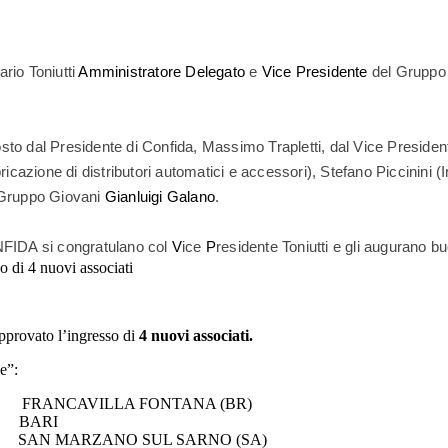
ario Toniutti
Amministratore Delegato
e
Vice Presidente
del Gruppo I
o dal Presidente di Confida, Massimo Trapletti, dal Vice Presidente
icazione di distributori automatici e accessori), Stefano Piccinini (
l Gruppo Giovani
Gianluigi Galano
.
ONFIDA si congratulano col
V
ice
P
residente Toniutti e gli augurano b
 di 4 nuovi associati
pprovato l’ingresso di
4 nuovi associati.
e”:
LLA FONTANA (BR)
ARI
O SUL SARNO (SA)