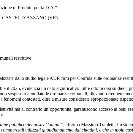
zione di Prodotti per la D.A.”:
ZZANO (VR)
unali restrittive
realizzata dallo studio legale ADR firm per Confida sulle ordinanze restr
il 2025, evidenzia un dato significativo: oltre otto ricorsi su dieci, pres
hanno sospeso o annullato le ordinanze comunali, rilevando frequentement
 i fenomeni contestati, oltre a misure considerate sproporzionate rispetto 
tività ma al contrario un’opportunità, garantiscono accesso ai beni ess
o.
rdine pubblico dei nostri Comuni”,
afferma Massimo Trapletti, Presid
cizi commerciali utilizzati quotidianamente dai cittadini, e che in molti 