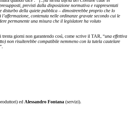
chiara quando dice :
“[..]la stessa difesa del Comune cade in
presupposti, previsti dalla disposizione normativa e rappresentati
te disturbo della quiete pubblica – dimostrerebbe proprio che lo
ia) l’affermazione, contenuta nelle ordinanze gravate secondo cui le
dere permanente una misura che il legislatore ha voluto
i trenta giorni non garantendo così, come scrive il TAR, “
una effettiva
 atto) non risulterebbe compatibile nemmeno con la tutela cautelare
”.
roduttori) ed
Alessandro Fontana
(servizi).