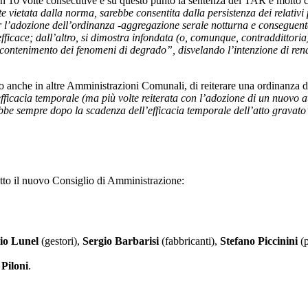
n 10 volte consecutive e su questo punto la sentenza del TAR è molto 
 vietata dalla norma, sarebbe consentita dalla persistenza dei relativi 
 per l’adozione dell’ordinanza -aggregazione serale notturna e conseguen
nefficace; dall’altro, si dimostra infondata (o, comunque, contraddittor
 contenimento dei fenomeni di degrado”, disvelando l’intenzione di ren
o anche in altre Amministrazioni Comunali, di reiterare una ordinanza d
a efficacia temporale (ma più volte reiterata con l’adozione di un nuovo
be sempre dopo la scadenza dell’efficacia temporale dell’atto gravato
letto il nuovo Consiglio di Amministrazione:
io Lunel
(gestori),
Sergio Barbarisi
(fabbricanti),
Stefano Piccinini
(p
Piloni
.