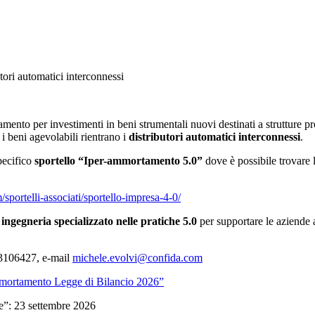
ori automatici interconnessi
nto per investimenti in beni strumentali nuovi destinati a strutture produ
 beni agevolabili rientrano i
distributori automatici interconnessi
.
pecifico
sportello “Iper-ammortamento 5.0”
dove è possibile trovare 
sportelli-associati/sportello-impresa-4-0/
ingegneria specializzato nelle pratiche 5.0
per supportare le aziende 
 33106427, e-mail
michele.evolvi@confida.com
ortamento Legge di Bilancio 2026”
e”: 23 settembre 2026