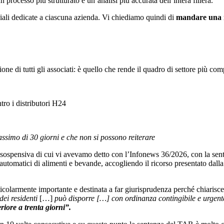
rocesso più strutturato e un’analisi più accurata dell’intera filiera.
iali dedicate a ciascuna azienda. Vi chiediamo quindi di
mandare una 
e di tutti gli associati: è quello che rende il quadro di settore più compl
ro i distributori H24
assimo di 30 giorni e che non si possono reiterare
ospensiva di cui vi avevamo detto con l’Infonews 36/2026, con la sent
utomatici di alimenti e bevande, accogliendo il ricorso presentato dalla 
colarmente importante e destinata a far giurisprudenza perché chiaris
dei residenti
[…]
può disporre […] con ordinanza contingibile e urgente 
ore a trenta giorni”.