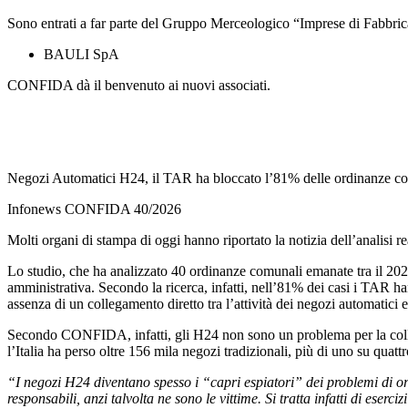
Sono entrati a far parte del Gruppo Merceologico “Imprese di Fabbrica
BAULI SpA CASTEL D’A
CONFIDA dà il benvenuto ai nuovi associati.
Negozi Automatici H24, il TAR ha bloccato l’81% delle ordinanze com
Infonews CONFIDA 40/2026
Molti organi di stampa di oggi hanno riportato la notizia dell’analisi 
Lo studio, che ha analizzato 40 ordinanze comunali emanate tra il 2020 e 
amministrativa. Secondo la ricerca, infatti, nell’81% dei casi i TAR 
assenza di un collegamento diretto tra l’attività dei negozi automatici e
Secondo CONFIDA, infatti, gli H24 non sono un problema per la collet
l’Italia ha perso oltre 156 mila negozi tradizionali, più di uno su quattr
“I negozi H24 diventano spesso i “capri espiatori” dei problemi di o
responsabili, anzi talvolta ne sono le vittime. Si tratta infatti di eser