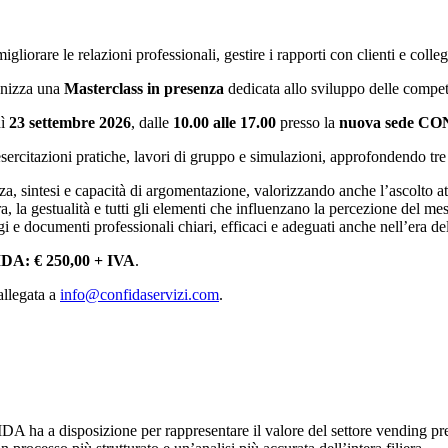
iorare le relazioni professionali, gestire i rapporti con clienti e colleg
anizza una
Masterclass in presenza
dedicata allo sviluppo delle compet
dì
23 settembre 2026
, dalle
10.00 alle 17.00
presso la
nuova sede CON
 esercitazioni pratiche, lavori di gruppo e simulazioni, approfondendo tr
a, sintesi e capacità di argomentazione, valorizzando anche l’ascolto at
ra, la gestualità e tutti gli elementi che influenzano la percezione del me
 e documenti professionali chiari, efficaci e adeguati anche nell’era dell
FIDA:
€ 250,00 + IVA
.
allegata a
info@confidaservizi.com
.
DA ha a disposizione per rappresentare il valore del settore vending pres