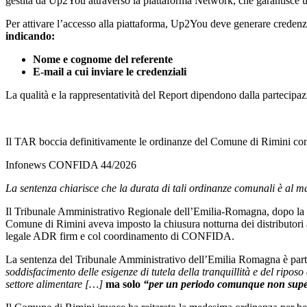
gestita da Up2You attraverso la piattaforma Network, che garantisce un p
Per attivare l’accesso alla piattaforma, Up2You deve generare credenz
indicando:
Nome e cognome del referente
E-mail a cui inviare le credenziali
La qualità e la rappresentatività del Report dipendono dalla partecipazion
Il TAR boccia definitivamente le ordinanze del Comune di Rimini cont
Infonews CONFIDA 44/2026
La sentenza chiarisce che la durata di tali ordinanze comunali è al m
Il Tribunale Amministrativo Regionale dell’Emilia-Romagna, dopo la s
Comune di Rimini aveva imposto la chiusura notturna dei distributori a
legale ADR firm e col coordinamento di CONFIDA.
La sentenza del Tribunale Amministrativo dell’Emilia Romagna è parti
soddisfacimento delle esigenze di tutela della tranquillità e del riposo 
settore alimentare […]
ma solo
“per un periodo comunque non superi