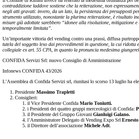
Il Comune di Rimini invece ha reiterato la medesima ordinanza per be
contraddizione laddove sostiene che la reiterazione, non espressamente
negli atti gravati: invero, da un lato, la persistenza dei presupposti
strumento utilizzato, nonostante la plurima reiterazione, è risultato i
misure già adottate sarebbero “idonee alla risoluzione, mitigazione e
temporalmente limitata”.
Un’importante vittoria del vending contro una prassi, diffusa purtropp
tutela del soggetto leso dai provvedimenti in questione, la cui ridott
collegiale ex art. 55 CPA, in quanto la pronuncia medesima giungereb
CONFIDA Servizi Srl: nuovo Consiglio di Amministrazione
Infonews CONFIDA 43/2026
L’Assemblea di Confida Servizi srl, riunitasi lo scorso 13 luglio ha e
Presidente
Massimo Trapletti
Consiglieri:
il Vice Presidente Confida
Mario Toniutti.
i Presidenti dei quattro gruppi merceologici di Confida:
P
il Presidente del Gruppo Giovani
Gianluigi Galano.
l’Amministratore Delegato di Vending Expo Srl
Ernesto 
il Direttore dell’associazione
Michele Adt
.