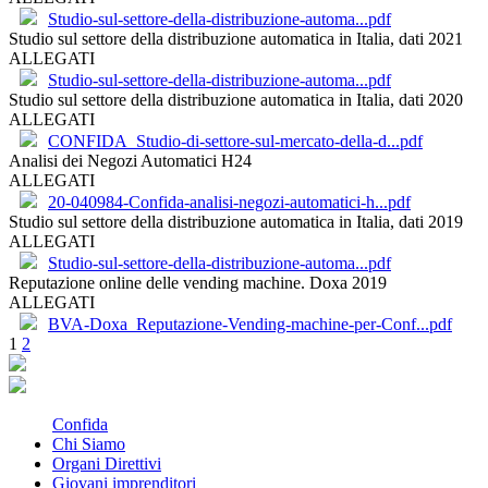
Studio-sul-settore-della-distribuzione-automa...pdf
Studio sul settore della distribuzione automatica in Italia, dati 2021
ALLEGATI
Studio-sul-settore-della-distribuzione-automa...pdf
Studio sul settore della distribuzione automatica in Italia, dati 2020
ALLEGATI
CONFIDA_Studio-di-settore-sul-mercato-della-d...pdf
Analisi dei Negozi Automatici H24
ALLEGATI
20-040984-Confida-analisi-negozi-automatici-h...pdf
Studio sul settore della distribuzione automatica in Italia, dati 2019
ALLEGATI
Studio-sul-settore-della-distribuzione-automa...pdf
Reputazione online delle vending machine. Doxa 2019
ALLEGATI
BVA-Doxa_Reputazione-Vending-machine-per-Conf...pdf
Paginazione
1
2
degli
articoli
Confida
Chi Siamo
Organi Direttivi
Giovani imprenditori