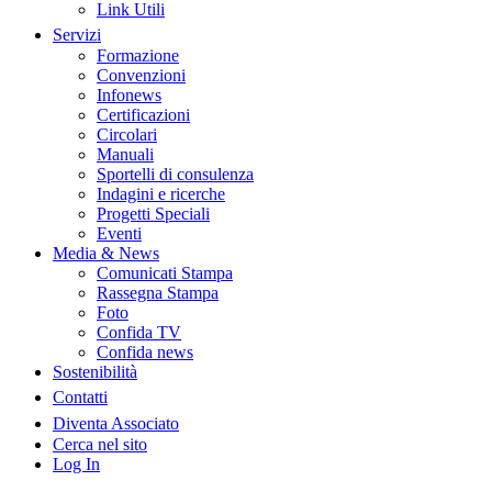
Link Utili
Servizi
Formazione
Convenzioni
Infonews
Certificazioni
Circolari
Manuali
Sportelli di consulenza
Indagini e ricerche
Progetti Speciali
Eventi
Media & News
Comunicati Stampa
Rassegna Stampa
Foto
Confida TV
Confida news
Sostenibilità
Contatti
Diventa Associato
Cerca nel sito
Log In