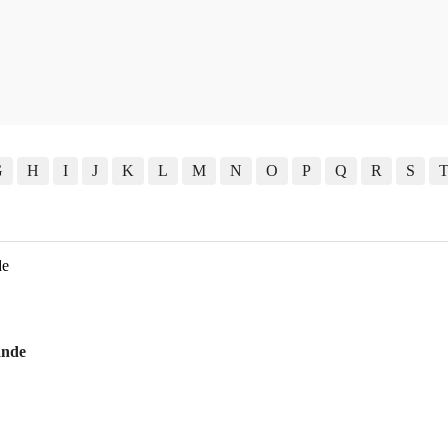
G
H
I
J
K
L
M
N
O
P
Q
R
S
ande