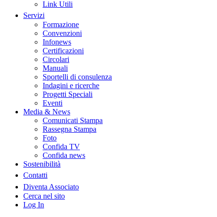
Link Utili
Servizi
Formazione
Convenzioni
Infonews
Certificazioni
Circolari
Manuali
Sportelli di consulenza
Indagini e ricerche
Progetti Speciali
Eventi
Media & News
Comunicati Stampa
Rassegna Stampa
Foto
Confida TV
Confida news
Sostenibilità
Contatti
Diventa Associato
Cerca nel sito
Log In