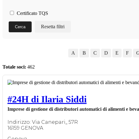
Certificato TQS
Resetta filtri
Cerca
A
B
C
D
E
F
Totale soci:
462
#24H di Ilaria Siddi
Imprese di gestione di distributori automatici di alimenti e bev
Indirizzo: Via Canepari,, 57R
16159 GENOVA
Genova