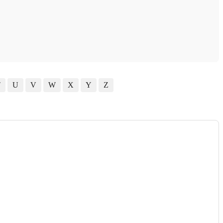
T
U
V
W
X
Y
Z