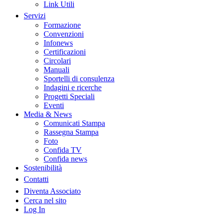
Link Utili
Servizi
Formazione
Convenzioni
Infonews
Certificazioni
Circolari
Manuali
Sportelli di consulenza
Indagini e ricerche
Progetti Speciali
Eventi
Media & News
Comunicati Stampa
Rassegna Stampa
Foto
Confida TV
Confida news
Sostenibilità
Contatti
Diventa Associato
Cerca nel sito
Log In