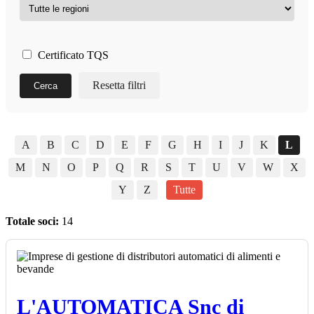
Certificato TQS
Resetta filtri
Cerca
A
B
C
D
E
F
G
H
I
J
K
L
M
N
O
P
Q
R
S
T
U
V
W
X
Y
Z
Tutte
Totale soci:
14
L'AUTOMATICA Snc di