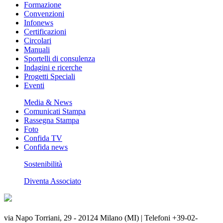
Formazione
Convenzioni
Infonews
Certificazioni
Circolari
Manuali
Sportelli di consulenza
Indagini e ricerche
Progetti Speciali
Eventi
Media & News
Comunicati Stampa
Rassegna Stampa
Foto
Confida TV
Confida news
Sostenibilità
Diventa Associato
via Napo Torriani, 29 - 20124 Milano (MI) | Telefoni +39-02-